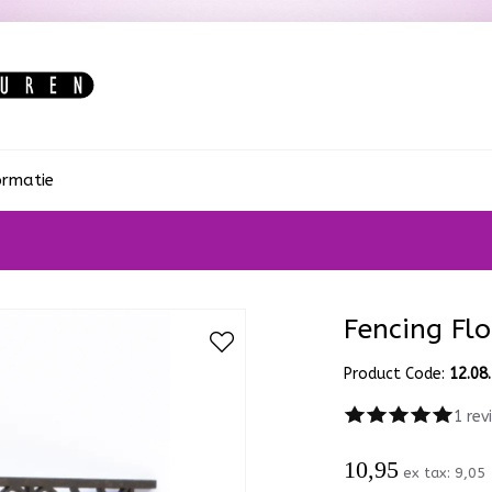
ormatie
Fencing Fl
Product Code:
12.08
1 rev
10,95
ex tax:
9,05