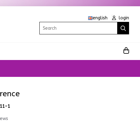
english
login
Search
orence
.11-1
iews