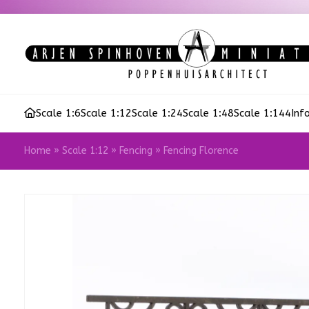
Scale 1:6
Scale 1:12
Scale 1:24
Scale 1:48
Scale 1:144
Inf
Home
»
Scale 1:12
»
Fencing
»
Fencing Florence