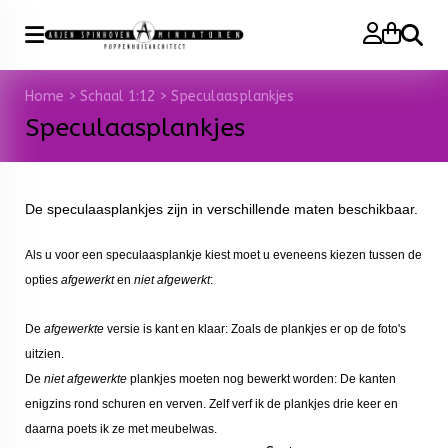
Zoeke
Home
>
Schaal 1:12
>
Speculaasplankjes
Speculaasplankjes
De speculaasplankjes zijn in verschillende maten beschikbaar.
Als u voor een speculaasplankje kiest moet u eveneens kiezen tussen de
opties
afgewerkt
en
niet afgewerkt
:
De
afgewerkte
versie is kant en klaar: Zoals de plankjes er op de foto's
uitzien.
De
niet afge
werkte
plankjes moeten nog bewerkt worden: De kanten
enigzins rond schuren en verven. Zelf verf ik de plankjes drie keer en
daarna poets ik ze met meubelwas.