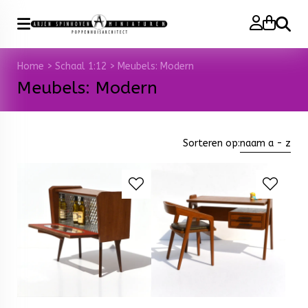
Zoeke
Home
>
Schaal 1:12
>
Meubels: Modern
Meubels: Modern
Sorteren op:
naam a - z