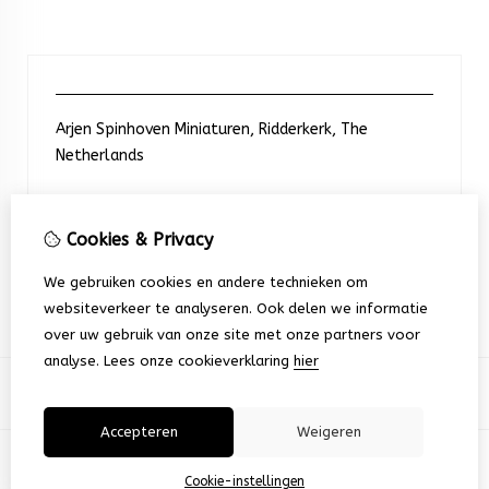
Arjen Spinhoven Miniaturen, Ridderkerk, The
Netherlands
Neem contact met ons op
Cookies & Privacy
We gebruiken cookies en andere technieken om
+31 6 248 201 91
websiteverkeer te analyseren. Ook delen we informatie
over uw gebruik van onze site met onze partners voor
analyse.
Lees onze cookieverklaring
hier
Accepteren
Weigeren
© Copyright 2026 |
TSB
Cookie-instellingen