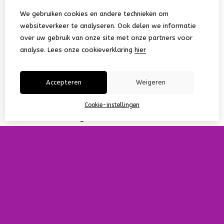
Bestellen
Bestellen
We gebruiken cookies en andere technieken om
websiteverkeer te analyseren. Ook delen we informatie
over uw gebruik van onze site met onze partners voor
analyse.
Lees onze cookieverklaring
hier
Accepteren
Weigeren
Cookie-instellingen
1
2
3
Toon meer
>|
Putdeksel Hamburg
Putdeksel Londen
5,95
5,95
Bestellen
Bestellen