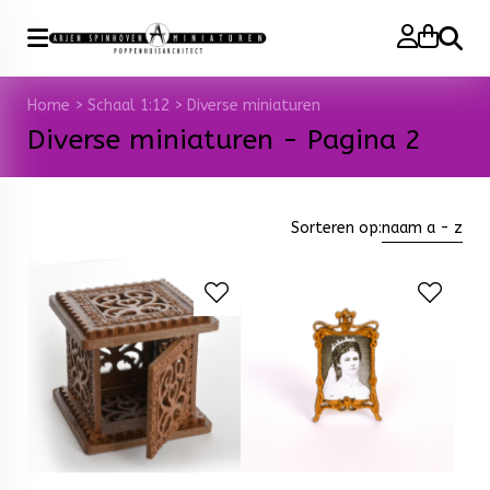
Zoeke
Home
>
Schaal 1:12
>
Diverse miniaturen
Diverse miniaturen - Pagina 2
Sorteren op:
naam a - z