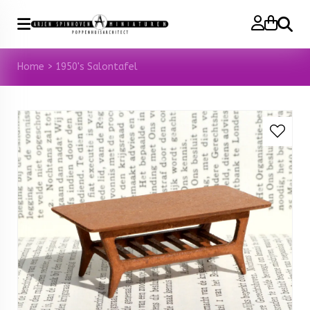
Zoeke
Home
>
1950's Salontafel