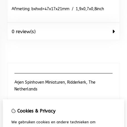
Afmeting: bxhxd=47x17x21mm / 1,9x0,7x0,8inch
0 review(s)
Arjen Spinhoven Miniaturen, Ridderkerk, The
Netherlands
Neem contact met ons op
Cookies & Privacy
We gebruiken cookies en andere technieken om
+31 6 248 201 91