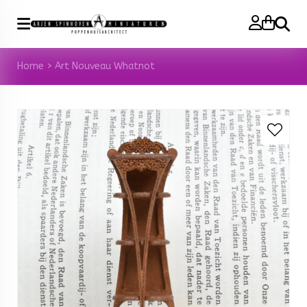
Zoeke
Home
>
Art Nouveau Whatnot