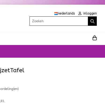
nederlands
inloggen
Zoeken
jzetTafel
ordeling(en)
,81