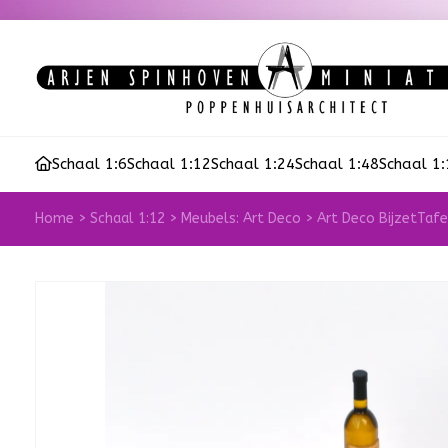
Schaal 1:6
Schaal 1:12
Schaal 1:24
Schaal 1:48
Schaal 1
Home
>
Schaal 1:12
>
Meubels: Art Deco
>
Art Deco BijzetTafe