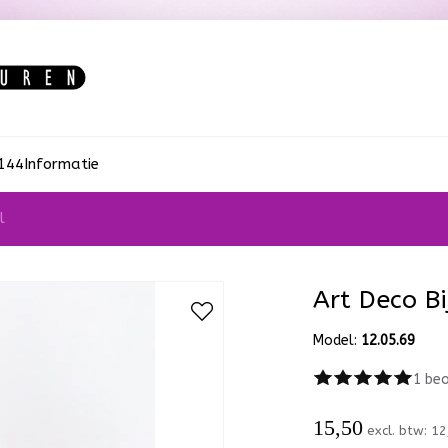
:144
Informatie
l
Art Deco Bi
Model:
12.05.69
1 beo
15,50
excl. btw:
12