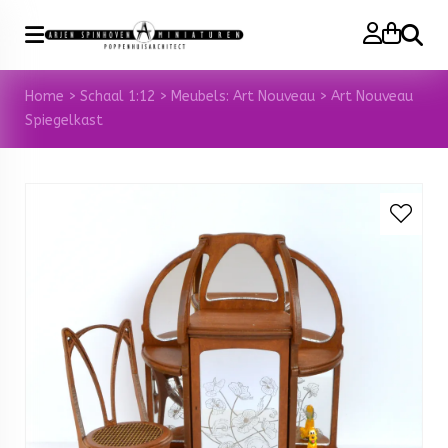
Zoeke
Home
>
Schaal 1:12
>
Meubels: Art Nouveau
>
Art Nouveau
Spiegelkast