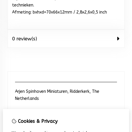
technieken.
Afmeting: bxhxd=70x66x12mm / 2,8x2,6x0,5 inch
0 review(s)
Arjen Spinhoven Miniaturen, Ridderkerk, The
Netherlands
Neem contact met ons op
Cookies & Privacy