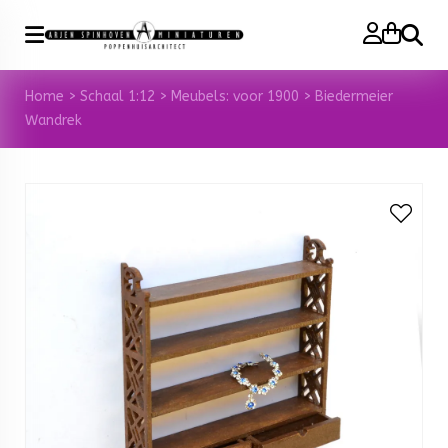
Zoeke
Home
>
Schaal 1:12
>
Meubels: voor 1900
>
Biedermeier
Wandrek