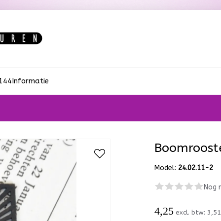
:144
Informatie
Boomrooste
Model:
24.02.11-2
Nog 
4,25
excl. btw:
3,5