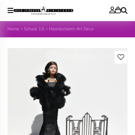
Zoeke
Home
>
Schaal 1:6
>
Haardscherm Art Deco