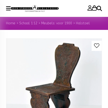
Zoeke
Home
>
Schaal 1:12
>
Meubels: voor 1900
>
Halstoel