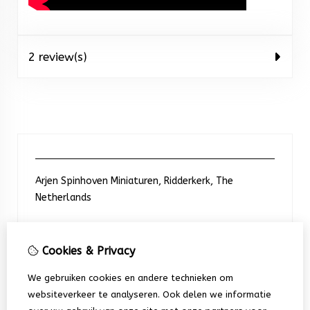
2 review(s)
Arjen Spinhoven Miniaturen, Ridderkerk, The
Netherlands
Neem contact met ons op
Cookies & Privacy
We gebruiken cookies en andere technieken om
+31 6 248 201 91
websiteverkeer te analyseren. Ook delen we informatie