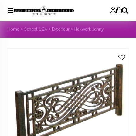
Zoeke
Home
>
Schaal 1:24
>
Exterieur
>
Hekwerk Janny