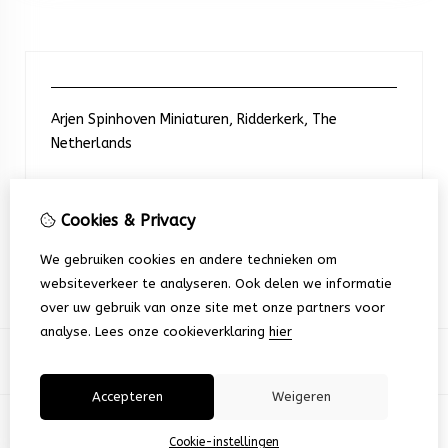
Arjen Spinhoven Miniaturen, Ridderkerk, The
Netherlands
Neem contact met ons op
Cookies & Privacy
We gebruiken cookies en andere technieken om
+31 6 248 201 91
websiteverkeer te analyseren. Ook delen we informatie
over uw gebruik van onze site met onze partners voor
analyse.
Lees onze cookieverklaring
hier
Accepteren
Weigeren
© Copyright 2026 |
TSB
Cookie-instellingen