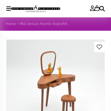
Zoeke
Home
>
Mid Century Atomic Kaptafel