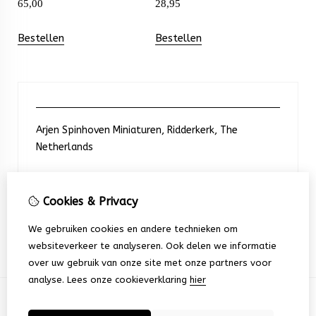
65,00
28,95
Bestellen
Bestellen
Arjen Spinhoven Miniaturen, Ridderkerk, The
Netherlands
Neem contact met ons op
Cookies & Privacy
We gebruiken cookies en andere technieken om
+31 6 248 201 91
websiteverkeer te analyseren. Ook delen we informatie
over uw gebruik van onze site met onze partners voor
analyse.
Lees onze cookieverklaring
hier