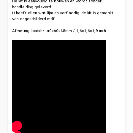
De kit is eenvoudig te bouwen en wordt zonder
handleiding geleverd.
U heeft allen wat lijm en verf nodig. de kit is gemaakt
van ongeschilderd mdf.
Afmeting: bxdxh= 40x40x48mm / 1,6x1,6x1,9 inch