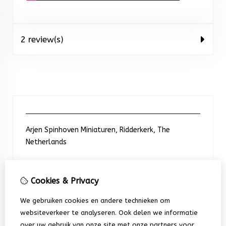
2 review(s)
Arjen Spinhoven Miniaturen, Ridderkerk, The
Netherlands
Neem contact met ons op
Cookies & Privacy
We gebruiken cookies en andere technieken om
+31 6 248 201 91
websiteverkeer te analyseren. Ook delen we informatie
over uw gebruik van onze site met onze partners voor