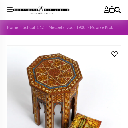
Zoeke
Home
>
Schaal 1:12
>
Meubels: voor 1900
>
Moorse Kruk