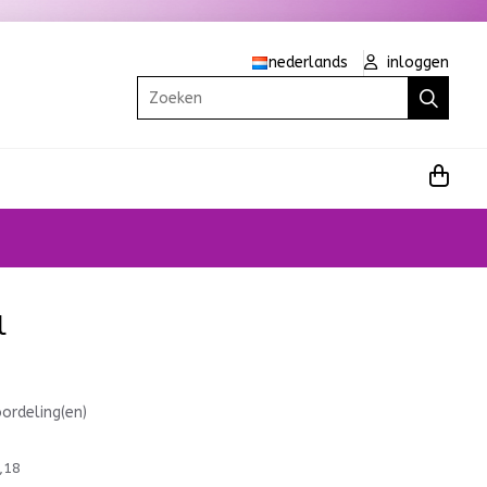
nederlands
inloggen
Zoeken
l
ordeling(en)
,18