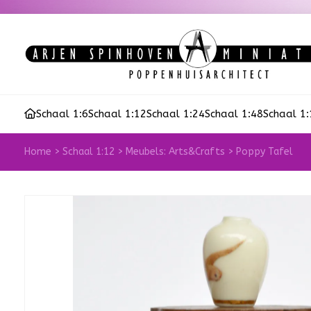
Schaal 1:6
Schaal 1:12
Schaal 1:24
Schaal 1:48
Schaal 1
Home
>
Schaal 1:12
>
Meubels: Arts&Crafts
>
Poppy Tafel