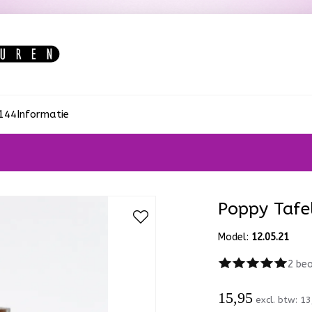
:144
Informatie
Poppy Tafe
Model:
12.05.21
2 beo
15,95
excl. btw:
13