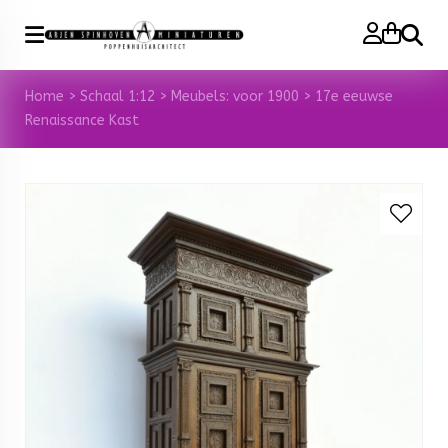
Zoeke
Home
>
Schaal 1:12
>
Meubels: voor 1900
>
17e eeuwse
Renaissance Kast