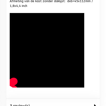
Afmeting van de kast zonder daklijst: dxb=45x112mm /
1,8x4,4 inch
3 review(s)