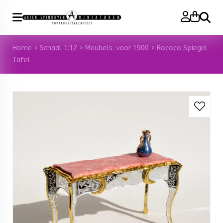
Zoeke
Home
>
Schaal 1:12
>
Meubels: voor 1900
>
Rococo Spiegel
Tafel