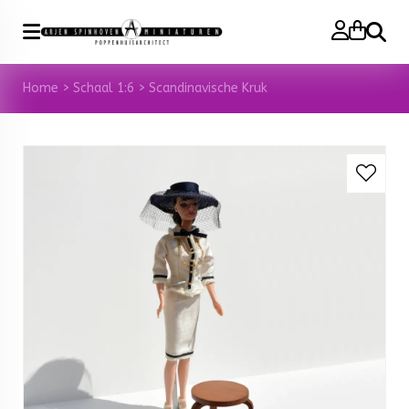
Zoeke
Home
>
Schaal 1:6
>
Scandinavische Kruk