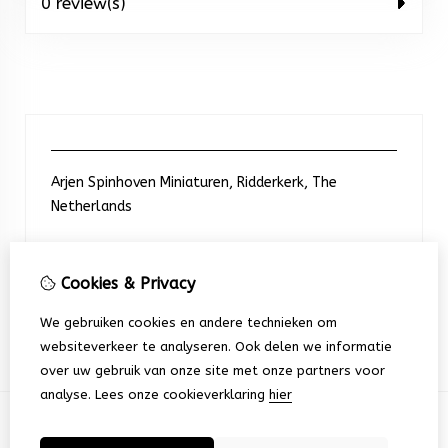
0 review(s)
Arjen Spinhoven Miniaturen, Ridderkerk, The
Netherlands
Neem contact met ons op
Cookies & Privacy
We gebruiken cookies en andere technieken om
+31 6 248 201 91
websiteverkeer te analyseren. Ook delen we informatie
over uw gebruik van onze site met onze partners voor
analyse.
Lees onze cookieverklaring
hier