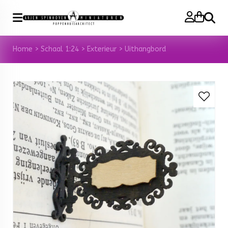
Zoeke
Home
>
Schaal 1:24
>
Exterieur
>
Uithangbord