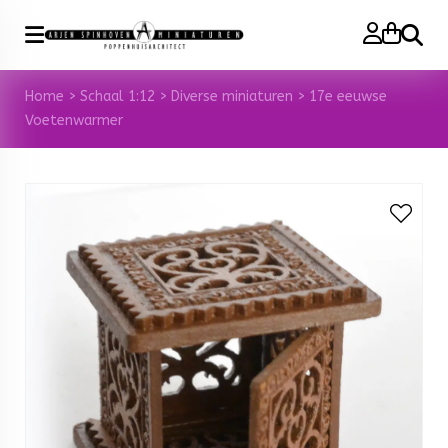
Zoeke
Home
>
Schaal 1:12
>
Diverse miniaturen
>
17e eeuwse
Voetenwarmer