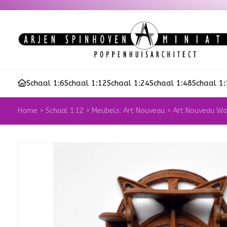
Schaal 1:6
Schaal 1:12
Schaal 1:24
Schaal 1:48
Schaal 1
Home
>
Schaal 1:12
>
Meubels: Art Nouveau
>
Art Nouveau Wa