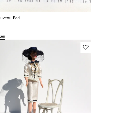
ouveau Bed
len