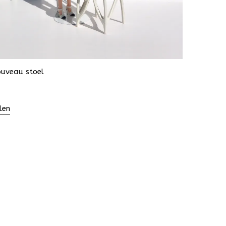
ouveau stoel
len