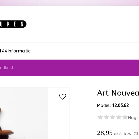
:144
Informatie
ndkast
Art Nouve
Model:
12.05.62
Nog 
28,95
excl. btw:
23